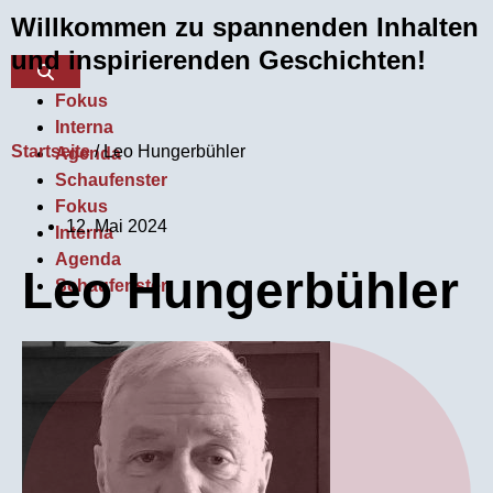
Willkommen zu spannenden Inhalten
und inspirierenden Geschichten!
Fokus
Interna
Startseite
/
Leo Hungerbühler
Agenda
Schaufenster
Fokus
12. Mai 2024
Interna
Agenda
Leo Hungerbühler
Schaufenster
Über uns
Kontakt
Mitglied werden
Über uns
Kontakt
Mitglied werden