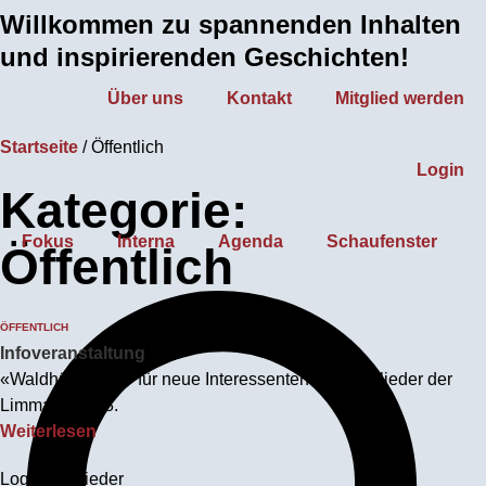
Willkommen zu spannenden Inhalten
Zum
Inhalt
und inspirierenden Geschichten!
springen
Über uns
Kontakt
Mitglied werden
Startseite
/
Öffentlich
Login
Kategorie:
Fokus
Interna
Agenda
Schaufenster
Öffentlich
ÖFFENTLICH
Infoveranstaltung
«Waldhüttenfest» für neue Interessenten und Mitglieder der
Limmatloge 38.
Weiterlesen
Login Mitglieder