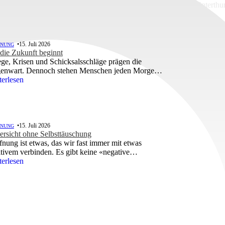
 Wäckerli ist Odd Fellow und Mitglied der Kyburg-Loge in Winterthu
spielsweise mit Gästelogen oder Tage der offenen Tür. Foto: zvg
•
15. Juli 2026
FNUNG
die Zukunft beginnt
ege, Krisen und Schicksalsschläge prägen die
enwart. Dennoch stehen Menschen jeden Morgen
 schmieden Pläne und vertrauen darauf, dass das
terlesen
en etwas bereithält, das heute noch nicht...
•
15. Juli 2026
FNUNG
ersicht ohne Selbsttäuschung
nung ist etwas, das wir fast immer mit etwas
tivem verbinden. Es gibt keine «negative
fnung». Wir hoffen auf Veränderung – oder besser
terlesen
gt: auf eine bestimmte Art von Veränderung....