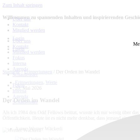
Zum Inhalt springen
Willkommen zu spannenden Inhalten und inspirierenden Geschi
Über uns
Kontakt
Mitglied werden
Login
Über uns
Mel
Kontakt
Login
Mitglied werden
Fokus
Interna
Agenda
Startseite
/
Erinneriungen
/
Der Orden im Wandel
Schaufenster
Erinneriungen
,
Werte
Fokus
20. Mai 2026
Interna
Agenda
Der Orden im Wandel
Schaufenster
Als ich 1984 den Odd Fellows beitrat, wusste ich nur wenig über das 
Öffentlichkeit. Heute ist es nicht mehr denkbar, dass jemand eintritt
Autor:
Werner Wäckerli
Über