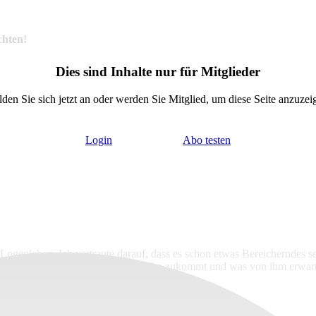
chten!
Dies sind Inhalte nur für Mitglieder
den Sie sich jetzt an oder werden Sie Mitglied, um diese Seite anzuzei
Login
Abo testen
Logenleben. Ich vertraute darauf, dass es schon etwas Bereicherndes sei
, ohne detailliert zu wissen, was auf ihn zukommt und was von ihm erwart
 den Autor