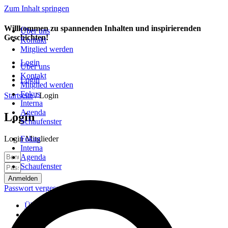
Zum Inhalt springen
Willkommen zu spannenden Inhalten und inspirierenden
Über uns
Geschichten!
Kontakt
Mitglied werden
Login
Über uns
Kontakt
Login
Mitglied werden
Fokus
Startseite
/
Login
Interna
Agenda
Login
Schaufenster
Fokus
Login Mitglieder
Interna
Agenda
Schaufenster
Anmelden
Passwort vergessen?
Über uns
Kontakt