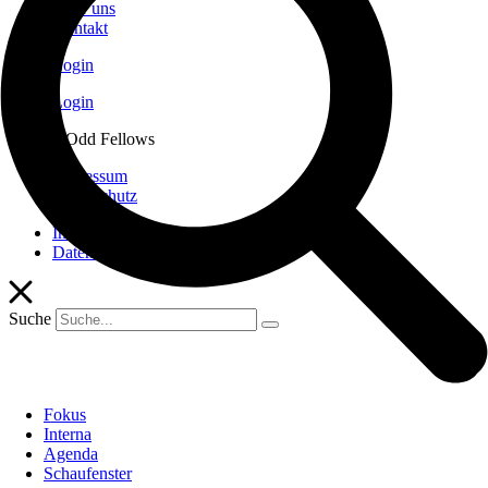
Über uns
Kontakt
Login
Login
© 2026 Odd Fellows
Impressum
Datenschutz
Impressum
Datenschutz
Suche
Fokus
Interna
Agenda
Schaufenster