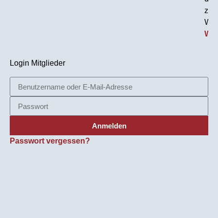
zuvo
War
Wei
Login Mitglieder
Anmelden
Passwort vergessen?