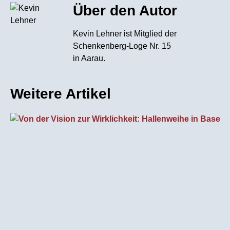
Über den Autor
Kevin Lehner ist Mitglied der
Schenkenberg-Loge Nr. 15
in Aarau.
Weitere Artikel
UW
•
V
V
Wi
H
i
Es
Er