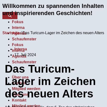
Willkommen zu spannenden Inhalten
und inspirierenden Geschichten!
Fokus
Interna
Startseite
/
Das Turicum-Lager im Zeichen des neuen Alters
Agenda
Schaufenster
Fokus
Interna
Interna
17. Juli 2024
Agenda
Schaufenster
Das Turicum-
Lager im Zeichen
Über uns
Kontakt
Mitglied werden
des neuen Alters
Über uns
Kontakt
Mitglied werden