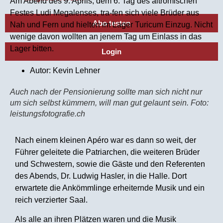
Am Abend des 9. Aprils, dem 6. Tag des altrömischen
Festes Ludi Megalenses, tra-fen sich viele Brüder aus
Abo testen
Nah und Fern und hielten im Lager Turicum Einzug. Nicht
wenige davon wollten an jenem Tag um Einlass in das
Lager bitten.
Login
Autor:
Kevin Lehner
Auch nach der Pensionierung sollte man sich nicht nur
um sich selbst kümmern, will man gut gelaunt sein. Foto:
leistungsfotografie.ch
Nach einem kleinen Apéro war es dann so weit, der
Führer geleitete die Patriarchen, die weiteren Brüder
und Schwestern, sowie die Gäste und den Referenten
des Abends, Dr. Ludwig Hasler, in die Halle. Dort
erwartete die Ankömmlinge erheiternde Musik und ein
reich verzierter Saal.
Als alle an ihren Plätzen waren und die Musik