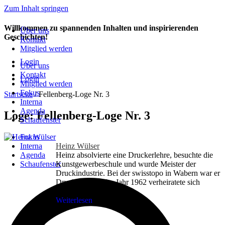
Zum Inhalt springen
Willkommen zu spannenden Inhalten und inspirierenden
Über uns
Geschichten!
Kontakt
Mitglied werden
Login
Über uns
Kontakt
Login
Mitglied werden
Fokus
Startseite
/
Fellenberg-Loge Nr. 3
Interna
Agenda
Loge: Fellenberg-Loge Nr. 3
Schaufenster
Fokus
Interna
Heinz Wülser
Agenda
Heinz absolvierte eine Druckerlehre, besuchte die
Schaufenster
Kunstgewerbeschule und wurde Meister der
Druckindustrie. Bei der swisstopo in Wabern war er
Druckereichef. Im Jahr 1962 verheiratete sich
Heinz...
Weiterlesen