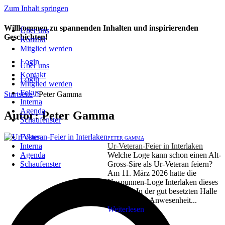
Zum Inhalt springen
Willkommen zu spannenden Inhalten und inspirierenden
Über uns
Geschichten!
Kontakt
Mitglied werden
Login
Über uns
Kontakt
Login
Mitglied werden
Fokus
Startseite
/
Peter Gamma
Interna
Agenda
Autor: Peter Gamma
Schaufenster
Fokus
PETER GAMMA
Interna
Ur-Veteran-Feier in Interlaken
Agenda
Welche Loge kann schon einen Alt-
Schaufenster
Gross-Sire als Ur-Veteran feiern?
Am 11. März 2026 hatte die
Unspunnen-Loge Interlaken dieses
Privileg. In der gut besetzten Halle
feierte sie, in Anwesenheit...
Weiterlesen