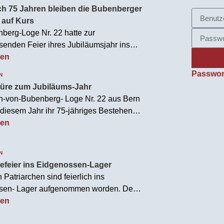
h 75 Jahren bleiben die Bubenberger
n auf Kurs
berg-Loge Nr. 22 hatte zur
senden Feier ihres Jubiläumsjahr ins
ws Haus nach Bern eingeladen. Ein
sen
 der 75-Jahr Feier war sicherlich die
Passwor
N
 von Alt Bundesrat...
türe zum Jubiläums-Jahr
n-von-Bubenberg- Loge Nr. 22 aus Bern
 diesem Jahr ihr 75-jähriges Bestehen.
 Konzert sind sie am 5. März ins
sen
jahr gestartet. Aus diesem Anlass
ir...
N
feier ins Eidgenossen-Lager
Patriarchen sind feierlich ins
sen- Lager aufgenommen worden. Den
azu bot einmal mehr die
sen
kende Halle der Berner Odd Fellows. In