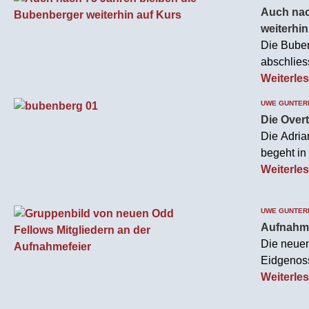
Auch nac
weiterhi
Die Buben
abschlies
Odd Fello
Weiterle
Höhepunkt
UWE GUNTER
Ansprache
Die Over
Die Adria
begeht in
Mit einem
Weiterle
Jubiläums
sprachen w
UWE GUNTER
Aufnahme
Die neuen 
Eidgenos
Rahmen d
Weiterle
beeindruc