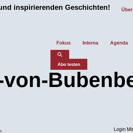
nd inspirierenden Geschichten!
Über
Fokus
Interna
Agenda
Abo testen
n-von-Bubenb
Login Mit
N