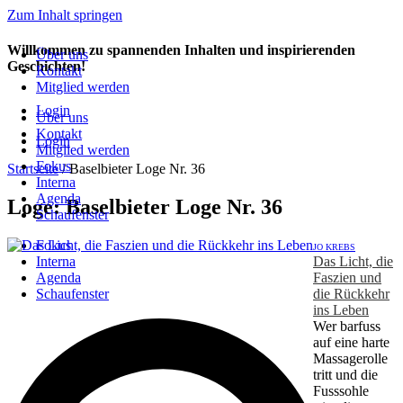
Zum Inhalt springen
Willkommen zu spannenden Inhalten und inspirierenden
Über uns
Geschichten!
Kontakt
Mitglied werden
Login
Über uns
Kontakt
Login
Mitglied werden
Fokus
Startseite
/
Baselbieter Loge Nr. 36
Interna
Agenda
Loge: Baselbieter Loge Nr. 36
Schaufenster
Fokus
JO KREBS
Interna
Das Licht, die
Agenda
Faszien und
Schaufenster
die Rückkehr
ins Leben
Wer barfuss
auf eine harte
Massagerolle
tritt und die
Fusssohle