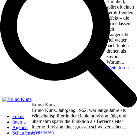
stimuliert,
spürt oft einen
verblüffenden
Effekt – die
Arme lassen
sich
waagerecht
viel weiter
nach hinten
drehen als
zuvor.
Warum...
Weiterlesen
Bruno Kunz
Bruno Kunz, Jahrgang 1962, war lange Jahre als
Wirtschaftsprüfer in der Bankenrevision tätig und
Fokus
übernahm später die Funktion als Bereichsleiter
Interna
Interne Revision einer grossen schweizerischen...
Agenda
Weiterlesen
Schaufenster